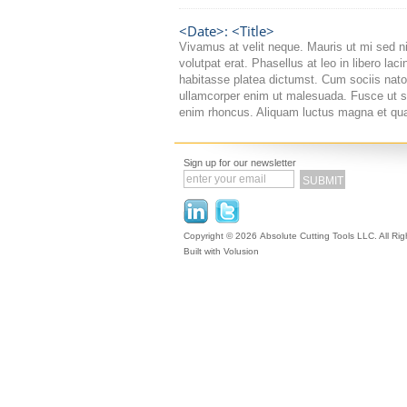
<Date>: <Title>
Vivamus at velit neque. Mauris ut mi sed ni
volutpat erat. Phasellus at leo in libero la
habitasse platea dictumst. Cum sociis nato
ullamcorper enim ut malesuada. Fusce ut s
enim rhoncus. Aliquam luctus magna et qua
Sign up for our newsletter
Copyright ©
2026 Absolute Cutting Tools LLC. All Ri
Built with
Volusion