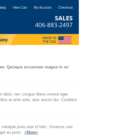
alog
View Cart
My Account
Checkout
SALES
406-883-2497
any
t sapien. Quisque accumsan magna in mi
r dolor, nec congue libero viverra eget.
llus et ante ante, quis auctor dui. Curabitur
 volutpat justo erat id felis. Vivamus sed
eget eu justo.
<More>