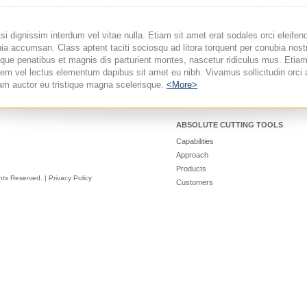
si dignissim interdum vel vitae nulla. Etiam sit amet erat sodales orci eleife
cinia accumsan. Class aptent taciti sociosqu ad litora torquent per conubia no
que penatibus et magnis dis parturient montes, nascetur ridiculus mus. Etia
em vel lectus elementum dapibus sit amet eu nibh. Vivamus sollicitudin orc
m auctor eu tristique magna scelerisque.
<More>
ABSOLUTE CUTTING TOOLS
Capabilities
Approach
Products
ghts Reserved.
|
Privacy Policy
Customers