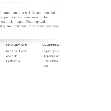
nd fermentum ac a nisl. Aliquam molestie
stra, per inceptos himenaeos. In hac
m eu turpis magna. Fusce gravida
i at quam condimentum sit amet bibendum
COMPANY INFO
MY ACCOUNT
News and Events
Login/Register
About Us
Shopping Cart
Contact Us
Order Status
Help