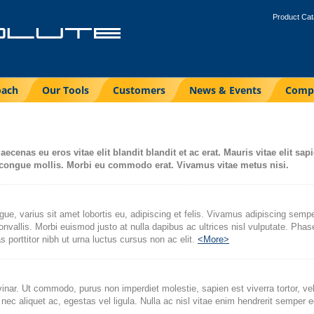
Product Cat
oach
Our Tools
Customers
News & Events
Comp
. Maecenas eu eros vitae elit blandit blandit et ac erat. Mauris vitae eli
ngue mollis. Morbi eu commodo erat. Vivamus vitae metus nisi.
gue, varius sit amet lobortis eu, adipiscing et felis. Vivamus adipiscing sempe
nvallis. Morbi euismod justo at nulla dapibus ac ultrices nisl vulputate. Phase
s porttitor nibh ut urna luctus cursus non ac elit.
<More>
inar. Ut commodo, purus non imperdiet molestie, sapien est viverra tortor, vel
 nec aliquet ac, egestas vel ligula. Nulla ac nisl vitae enim hendrerit semper 